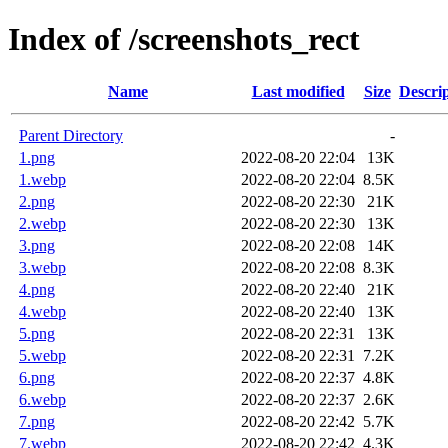
Index of /screenshots_rect
Name
Last modified
Size
Descri
Parent Directory
-
1.png
2022-08-20 22:04
13K
1.webp
2022-08-20 22:04
8.5K
2.png
2022-08-20 22:30
21K
2.webp
2022-08-20 22:30
13K
3.png
2022-08-20 22:08
14K
3.webp
2022-08-20 22:08
8.3K
4.png
2022-08-20 22:40
21K
4.webp
2022-08-20 22:40
13K
5.png
2022-08-20 22:31
13K
5.webp
2022-08-20 22:31
7.2K
6.png
2022-08-20 22:37
4.8K
6.webp
2022-08-20 22:37
2.6K
7.png
2022-08-20 22:42
5.7K
7.webp
2022-08-20 22:42
4.3K