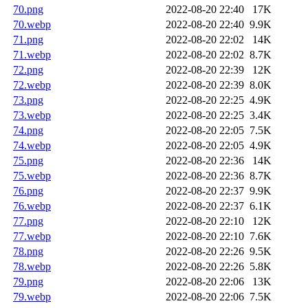
70.png
2022-08-20 22:40
17K
70.webp
2022-08-20 22:40
9.9K
71.png
2022-08-20 22:02
14K
71.webp
2022-08-20 22:02
8.7K
72.png
2022-08-20 22:39
12K
72.webp
2022-08-20 22:39
8.0K
73.png
2022-08-20 22:25
4.9K
73.webp
2022-08-20 22:25
3.4K
74.png
2022-08-20 22:05
7.5K
74.webp
2022-08-20 22:05
4.9K
75.png
2022-08-20 22:36
14K
75.webp
2022-08-20 22:36
8.7K
76.png
2022-08-20 22:37
9.9K
76.webp
2022-08-20 22:37
6.1K
77.png
2022-08-20 22:10
12K
77.webp
2022-08-20 22:10
7.6K
78.png
2022-08-20 22:26
9.5K
78.webp
2022-08-20 22:26
5.8K
79.png
2022-08-20 22:06
13K
79.webp
2022-08-20 22:06
7.5K