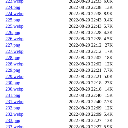
223.webp
2022-08-20 22:33
6.0K
224.png
2022-08-20 22:38
13K
224.webp
2022-08-20 22:38
8.9K
225.png
2022-08-20 22:43
9.4K
225.webp
2022-08-20 22:43
5.7K
226.png
2022-08-20 22:28
4.3K
226.webp
2022-08-20 22:28
4.5K
227.png
2022-08-20 22:12
27K
227.webp
2022-08-20 22:12
17K
228.png
2022-08-20 22:02
18K
228.webp
2022-08-20 22:02
12K
229.png
2022-08-20 22:21
7.7K
229.webp
2022-08-20 22:21
5.0K
230.png
2022-08-20 22:18
23K
230.webp
2022-08-20 22:18
14K
231.png
2022-08-20 22:40
15K
231.webp
2022-08-20 22:40
7.7K
232.png
2022-08-20 22:09
12K
232.webp
2022-08-20 22:09
5.4K
233.png
2022-08-20 22:27
13K
233.webp
2022-08-20 22:27
5.9K