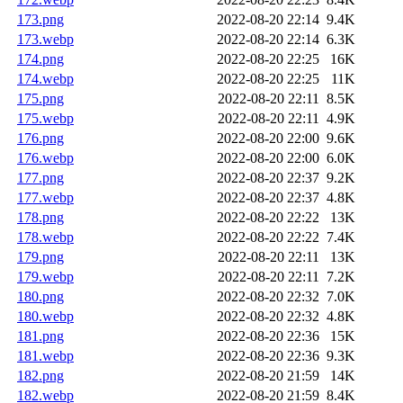
173.png
2022-08-20 22:14
9.4K
173.webp
2022-08-20 22:14
6.3K
174.png
2022-08-20 22:25
16K
174.webp
2022-08-20 22:25
11K
175.png
2022-08-20 22:11
8.5K
175.webp
2022-08-20 22:11
4.9K
176.png
2022-08-20 22:00
9.6K
176.webp
2022-08-20 22:00
6.0K
177.png
2022-08-20 22:37
9.2K
177.webp
2022-08-20 22:37
4.8K
178.png
2022-08-20 22:22
13K
178.webp
2022-08-20 22:22
7.4K
179.png
2022-08-20 22:11
13K
179.webp
2022-08-20 22:11
7.2K
180.png
2022-08-20 22:32
7.0K
180.webp
2022-08-20 22:32
4.8K
181.png
2022-08-20 22:36
15K
181.webp
2022-08-20 22:36
9.3K
182.png
2022-08-20 21:59
14K
182.webp
2022-08-20 21:59
8.4K