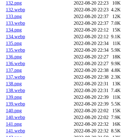
132.png
2022-08-20 22:23
10K
132.webp
2022-08-20 22:23
4.2K
133.png
2022-08-20 22:37
12K
133.webp
2022-08-20 22:37
7.0K
134.png
2022-08-20 22:12
15K
134.webp
2022-08-20 22:12
9.1K
135.png
2022-08-20 22:34
11K
135.webp
2022-08-20 22:34
5.9K
136.png
2022-08-20 22:27
18K
136.webp
2022-08-20 22:27
9.9K
137.png
2022-08-20 22:38
4.8K
137.webp
2022-08-20 22:38
2.3K
138.png
2022-08-20 22:31
13K
138.webp
2022-08-20 22:31
7.4K
139.png
2022-08-20 22:39
11K
139.webp
2022-08-20 22:39
5.5K
140.png
2022-08-20 22:02
15K
140.webp
2022-08-20 22:02
7.9K
141.png
2022-08-20 22:32
16K
141.webp
2022-08-20 22:32
8.5K