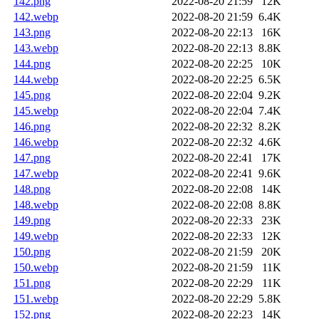
142.png
2022-08-20 21:59
12K
142.webp
2022-08-20 21:59
6.4K
143.png
2022-08-20 22:13
16K
143.webp
2022-08-20 22:13
8.8K
144.png
2022-08-20 22:25
10K
144.webp
2022-08-20 22:25
6.5K
145.png
2022-08-20 22:04
9.2K
145.webp
2022-08-20 22:04
7.4K
146.png
2022-08-20 22:32
8.2K
146.webp
2022-08-20 22:32
4.6K
147.png
2022-08-20 22:41
17K
147.webp
2022-08-20 22:41
9.6K
148.png
2022-08-20 22:08
14K
148.webp
2022-08-20 22:08
8.8K
149.png
2022-08-20 22:33
23K
149.webp
2022-08-20 22:33
12K
150.png
2022-08-20 21:59
20K
150.webp
2022-08-20 21:59
11K
151.png
2022-08-20 22:29
11K
151.webp
2022-08-20 22:29
5.8K
152.png
2022-08-20 22:23
14K