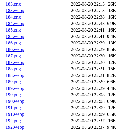
183.png
2022-08-20 22:13
26K
183.webp
2022-08-20 22:13
13K
184.png
2022-08-20 22:38
16K
184.webp
2022-08-20 22:38
6.9K
185.png
2022-08-20 22:41
16K
185.webp
2022-08-20 22:41
9.4K
186.png
2022-08-20 22:29
13K
186.webp
2022-08-20 22:29
8.5K
187.png
2022-08-20 22:20
16K
187.webp
2022-08-20 22:20
12K
188.png
2022-08-20 22:21
15K
188.webp
2022-08-20 22:21
8.2K
189.png
2022-08-20 22:29
6.6K
189.webp
2022-08-20 22:29
4.4K
190.png
2022-08-20 22:08
12K
190.webp
2022-08-20 22:08
6.9K
191.png
2022-08-20 22:09
12K
191.webp
2022-08-20 22:09
6.5K
192.png
2022-08-20 22:37
16K
192.webp
2022-08-20 22:37
9.4K