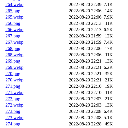
264.webp
2022-08-20 22:39
7.1K
265.png
2022-08-20 22:06
14K
265.webp
2022-08-20 22:06
7.9K
266.png
2022-08-20 22:13
11K
266.webp
2022-08-20 22:13
6.5K
267.png
2022-08-20 21:59
12K
267.webp
2022-08-20 21:59
7.4K
268.png
2022-08-20 22:06
17K
268.webp
2022-08-20 22:06
11K
269.png
2022-08-20 22:21
13K
269.webp
2022-08-20 22:21
6.2K
270.png
2022-08-20 22:21
35K
270.webp
2022-08-20 22:21
21K
271.png
2022-08-20 22:10
19K
271.webp
2022-08-20 22:10
11K
272.png
2022-08-20 22:03
21K
272.webp
2022-08-20 22:03
13K
273.png
2022-08-20 22:08
6.4K
273.webp
2022-08-20 22:08
5.1K
274.png
2022-08-20 22:28
49K