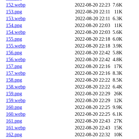
152.webp
2022-08-20 22:23
7.6K
153.png
2022-08-20 22:11
11K
153.webp
2022-08-20 22:11
6.3K
154.png
2022-08-20 22:03
11K
154.webp
2022-08-20 22:03
5.6K
155.png
2022-08-20 22:18
6.0K
155.webp
2022-08-20 22:18
3.9K
156.png
2022-08-20 22:42
5.8K
156.webp
2022-08-20 22:42
4.8K
157.png
2022-08-20 22:16
17K
157.webp
2022-08-20 22:16
8.3K
158.png
2022-08-20 22:22
8.5K
158.webp
2022-08-20 22:22
6.4K
159.png
2022-08-20 22:29
26K
159.webp
2022-08-20 22:29
12K
160.png
2022-08-20 22:25
9.9K
160.webp
2022-08-20 22:25
6.1K
161.png
2022-08-20 22:43
27K
161.webp
2022-08-20 22:43
15K
162.png
2022-08-20 22:32
10K