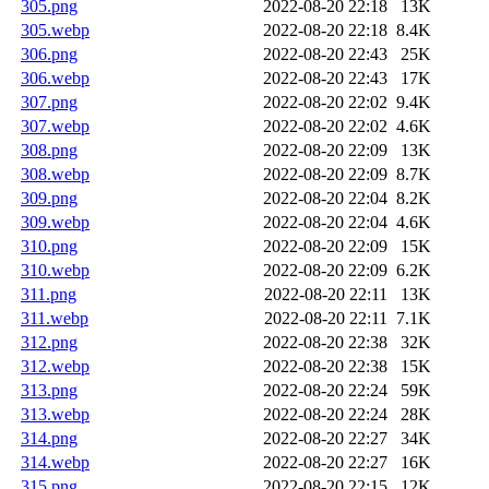
305.png
2022-08-20 22:18
13K
305.webp
2022-08-20 22:18
8.4K
306.png
2022-08-20 22:43
25K
306.webp
2022-08-20 22:43
17K
307.png
2022-08-20 22:02
9.4K
307.webp
2022-08-20 22:02
4.6K
308.png
2022-08-20 22:09
13K
308.webp
2022-08-20 22:09
8.7K
309.png
2022-08-20 22:04
8.2K
309.webp
2022-08-20 22:04
4.6K
310.png
2022-08-20 22:09
15K
310.webp
2022-08-20 22:09
6.2K
311.png
2022-08-20 22:11
13K
311.webp
2022-08-20 22:11
7.1K
312.png
2022-08-20 22:38
32K
312.webp
2022-08-20 22:38
15K
313.png
2022-08-20 22:24
59K
313.webp
2022-08-20 22:24
28K
314.png
2022-08-20 22:27
34K
314.webp
2022-08-20 22:27
16K
315.png
2022-08-20 22:15
12K