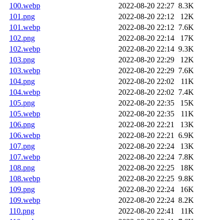
100.webp
2022-08-20 22:27
8.3K
101.png
2022-08-20 22:12
12K
101.webp
2022-08-20 22:12
7.6K
102.png
2022-08-20 22:14
17K
102.webp
2022-08-20 22:14
9.3K
103.png
2022-08-20 22:29
12K
103.webp
2022-08-20 22:29
7.6K
104.png
2022-08-20 22:02
11K
104.webp
2022-08-20 22:02
7.4K
105.png
2022-08-20 22:35
15K
105.webp
2022-08-20 22:35
11K
106.png
2022-08-20 22:21
13K
106.webp
2022-08-20 22:21
6.9K
107.png
2022-08-20 22:24
13K
107.webp
2022-08-20 22:24
7.8K
108.png
2022-08-20 22:25
18K
108.webp
2022-08-20 22:25
9.8K
109.png
2022-08-20 22:24
16K
109.webp
2022-08-20 22:24
8.2K
110.png
2022-08-20 22:41
11K