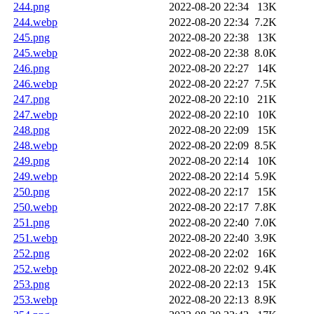
244.png
2022-08-20 22:34
13K
244.webp
2022-08-20 22:34
7.2K
245.png
2022-08-20 22:38
13K
245.webp
2022-08-20 22:38
8.0K
246.png
2022-08-20 22:27
14K
246.webp
2022-08-20 22:27
7.5K
247.png
2022-08-20 22:10
21K
247.webp
2022-08-20 22:10
10K
248.png
2022-08-20 22:09
15K
248.webp
2022-08-20 22:09
8.5K
249.png
2022-08-20 22:14
10K
249.webp
2022-08-20 22:14
5.9K
250.png
2022-08-20 22:17
15K
250.webp
2022-08-20 22:17
7.8K
251.png
2022-08-20 22:40
7.0K
251.webp
2022-08-20 22:40
3.9K
252.png
2022-08-20 22:02
16K
252.webp
2022-08-20 22:02
9.4K
253.png
2022-08-20 22:13
15K
253.webp
2022-08-20 22:13
8.9K