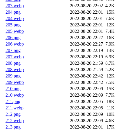
203.webp
2022-08-20 22:02
4.2K
204.png
2022-08-20 22:01
15K
204.webp
2022-08-20 22:01
7.6K
205.png
2022-08-20 22:01
12K
205.webp
2022-08-20 22:01
7.4K
206.png
2022-08-20 22:27
16K
206.webp
2022-08-20 22:27
7.9K
207.png
2022-08-20 22:19
13K
207.webp
2022-08-20 22:19
6.9K
208.png
2022-08-20 21:59
8.7K
208.webp
2022-08-20 21:59
5.2K
209.png
2022-08-20 22:42
12K
209.webp
2022-08-20 22:42
7.5K
210.png
2022-08-20 22:09
15K
210.webp
2022-08-20 22:09
7.7K
211.png
2022-08-20 22:05
18K
211.webp
2022-08-20 22:05
11K
212.png
2022-08-20 22:09
10K
212.webp
2022-08-20 22:09
4.6K
213.png
2022-08-20 22:01
17K