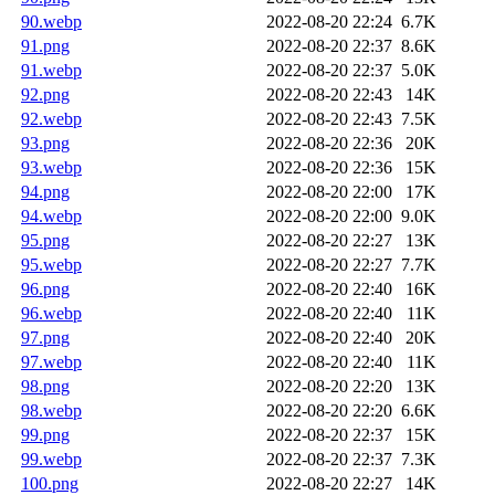
90.webp
2022-08-20 22:24
6.7K
91.png
2022-08-20 22:37
8.6K
91.webp
2022-08-20 22:37
5.0K
92.png
2022-08-20 22:43
14K
92.webp
2022-08-20 22:43
7.5K
93.png
2022-08-20 22:36
20K
93.webp
2022-08-20 22:36
15K
94.png
2022-08-20 22:00
17K
94.webp
2022-08-20 22:00
9.0K
95.png
2022-08-20 22:27
13K
95.webp
2022-08-20 22:27
7.7K
96.png
2022-08-20 22:40
16K
96.webp
2022-08-20 22:40
11K
97.png
2022-08-20 22:40
20K
97.webp
2022-08-20 22:40
11K
98.png
2022-08-20 22:20
13K
98.webp
2022-08-20 22:20
6.6K
99.png
2022-08-20 22:37
15K
99.webp
2022-08-20 22:37
7.3K
100.png
2022-08-20 22:27
14K